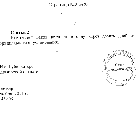
Страница №
2
из
3
: