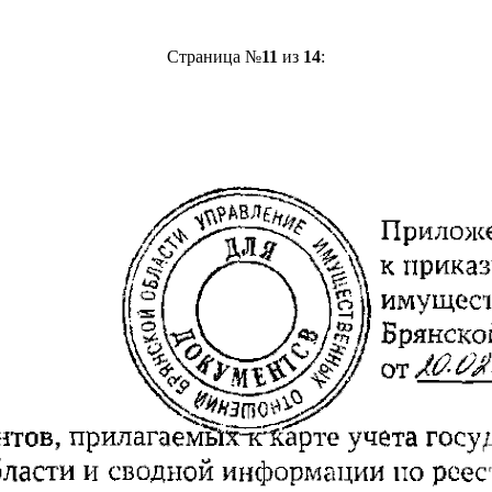
Страница №
11
из
14
: