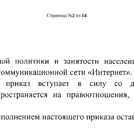
Страница №
2
из
14
: