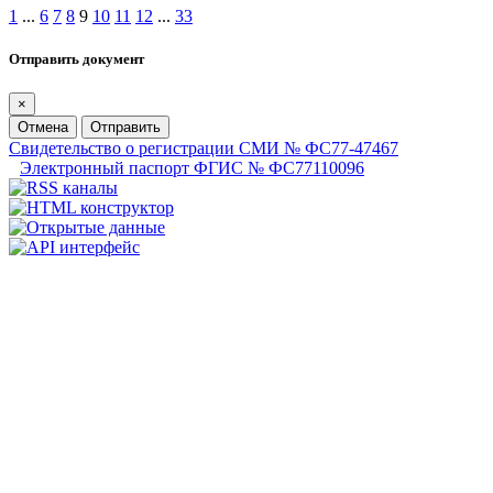
1
...
6
7
8
9
10
11
12
...
33
Отправить документ
×
Отмена
Отправить
Свидетельство о регистрации СМИ № ФС77-47467
Электронный паспорт ФГИС № ФС77110096