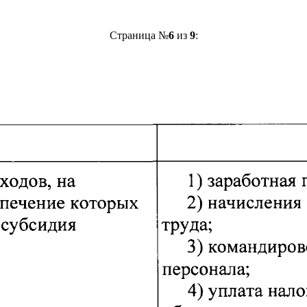
Страница №
6
из
9
: