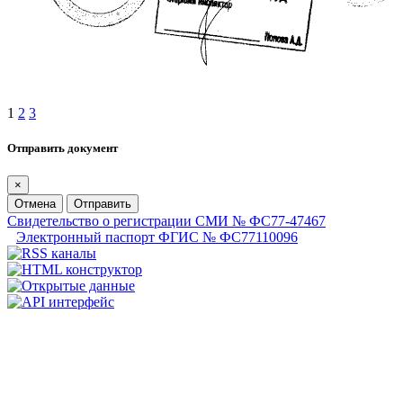
1
2
3
Отправить документ
×
Отмена
Отправить
Свидетельство о регистрации СМИ № ФС77-47467
Электронный паспорт ФГИС № ФС77110096