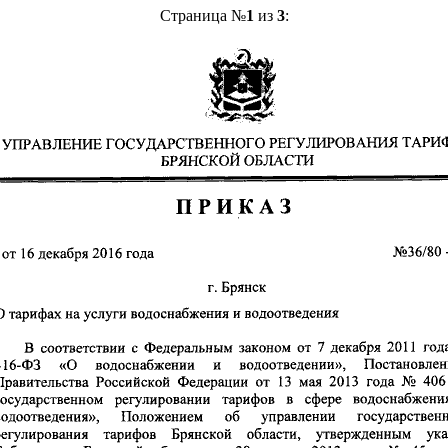
Страница №
1
из
3
: