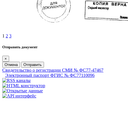
1
2
3
Отправить документ
×
Отмена
Отправить
Свидетельство о регистрации СМИ № ФС77-47467
Электронный паспорт ФГИС № ФС77110096