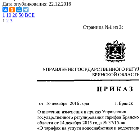
Дата опубликования:
22.12.2016
1
10
20
50
ВСЕ
1
2
3
Страница №
1
из
3
: