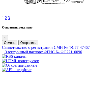
1
2
3
Отправить документ
×
Отмена
Отправить
Свидетельство о регистрации СМИ № ФС77-47467
Электронный паспорт ФГИС № ФС77110096