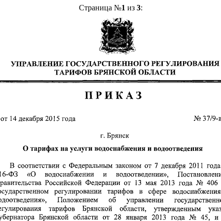
Страница №
1
из
3
: