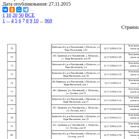
Дата опубликования:
27.11.2015
1
10
20
50
ВСЕ
1
...
4
5
6
7
8
9
10
...
969
Страни