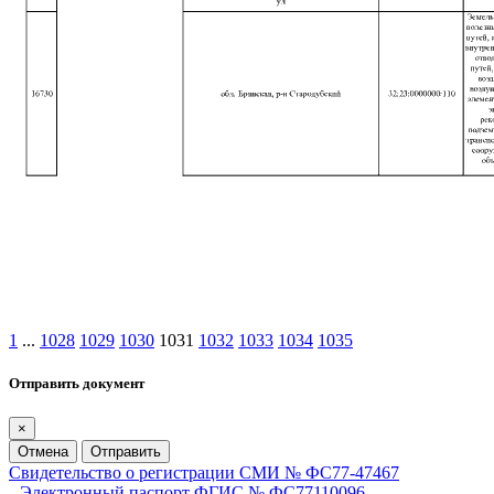
1
...
1028
1029
1030
1031
1032
1033
1034
1035
Отправить документ
×
Отмена
Отправить
Свидетельство о регистрации СМИ № ФС77-47467
Электронный паспорт ФГИС № ФС77110096