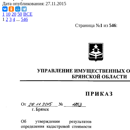
Дата опубликования:
27.11.2015
1
10
20
50
ВСЕ
1
2
3
4
...
546
Страница №
1
из
546
: