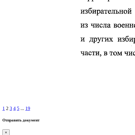
1
2
3
4
5
...
19
Отправить документ
×