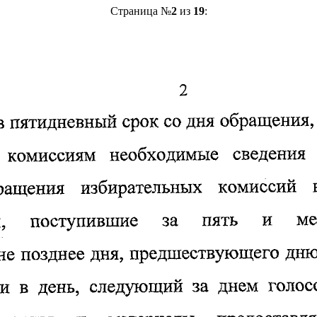
Страница №
2
из
19
: