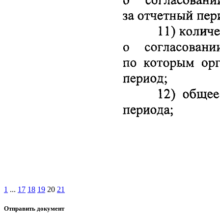
1
...
17
18
19
20
21
Отправить документ