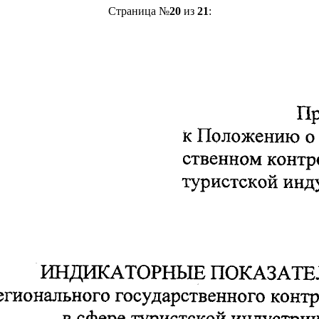
Страница №
20
из
21
: