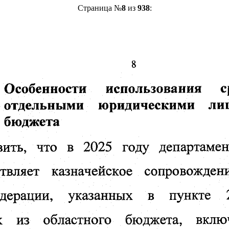
Страница №
8
из
938
: