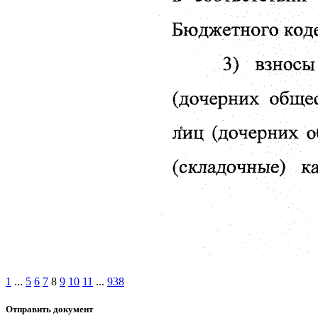
1
...
5
6
7
8
9
10
11
...
938
Отправить документ