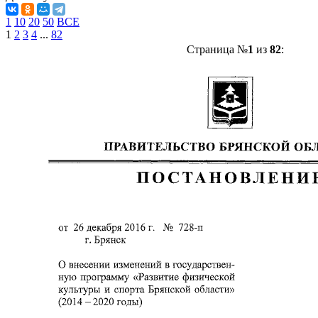
1
10
20
50
ВСЕ
1
2
3
4
...
82
Страница №
1
из
82
: