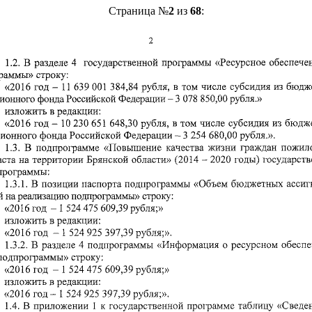
Страница №
2
из
68
: