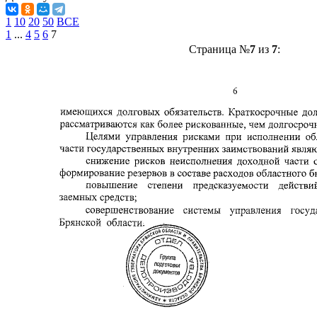
1
10
20
50
ВСЕ
1
...
4
5
6
7
Страница №
7
из
7
: