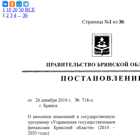
1
10
20
50
ВСЕ
1
2
3
4
...
36
Страница №
1
из
36
: