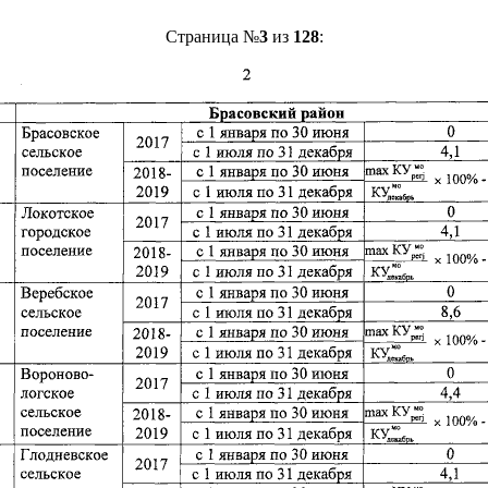
Страница №
3
из
128
: