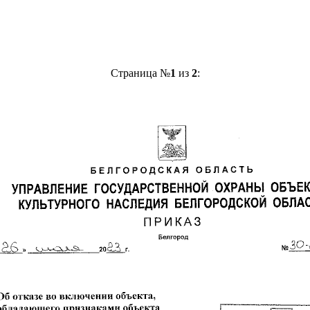
Страница №
1
из
2
: