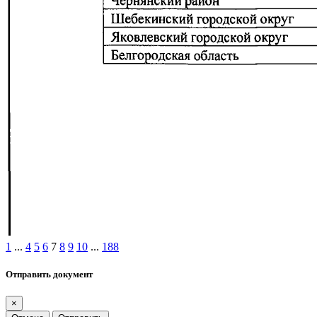
1
...
4
5
6
7
8
9
10
...
188
Отправить документ
×