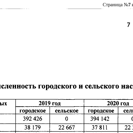
Страница №
7