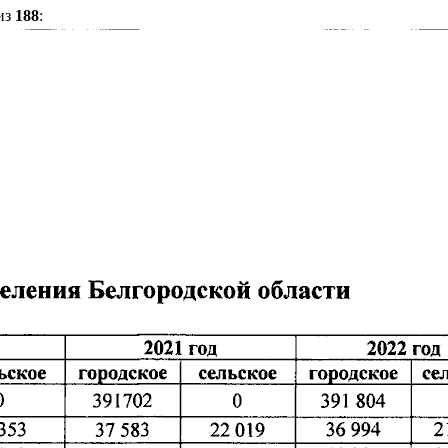
из
188
: