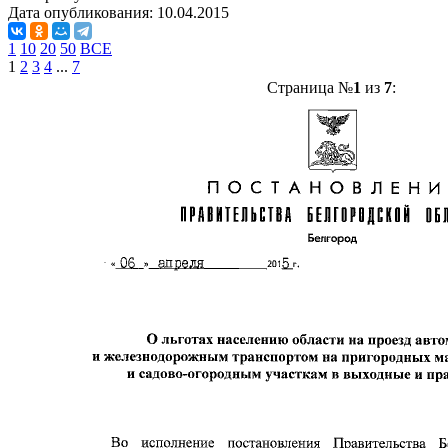
Дата опубликования:
10.04.2015
1
10
20
50
ВСЕ
1
2
3
4
...
7
Страница №
1
из
7
: