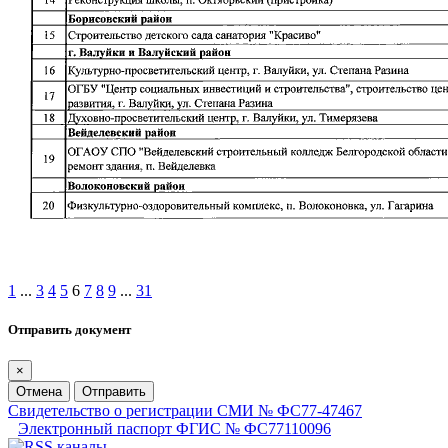
1
...
3
4
5
6
7
8
9
...
31
Отправить документ
×
Отмена
Отправить
Свидетельство о регистрации СМИ № ФС77-47467
Электронный паспорт ФГИС № ФС77110096