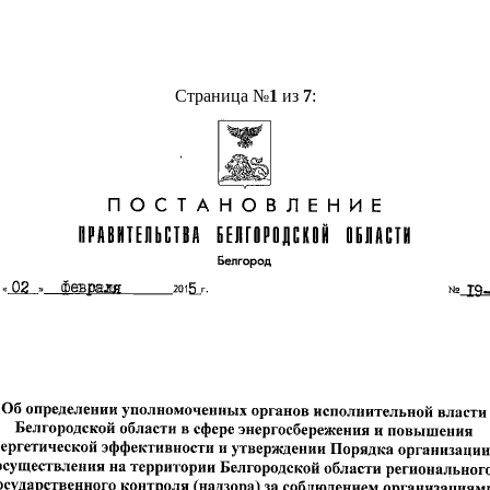
Страница №
1
из
7
: