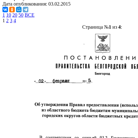
Дата опубликования:
03.02.2015
1
10
20
50
ВСЕ
1
2
3
4
Страница №
1
из
4
: