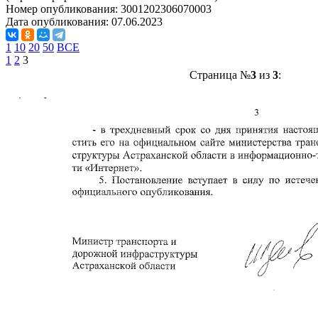
Номер опубликования:
3001202306070003
Дата опубликования:
07.06.2023
1
10
20
50
ВСЕ
1
2
3
Страница №
3
из
3
: