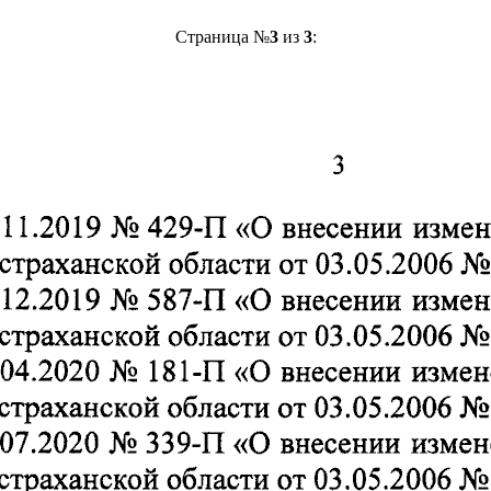
Страница №
3
из
3
: