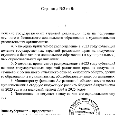
Страница №
2
из
9
: