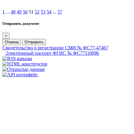
1
...
48
49
50
51
52
53
54
...
57
Отправить документ
×
Отмена
Отправить
Свидетельство о регистрации СМИ № ФС77-47467
Электронный паспорт ФГИС № ФС77110096