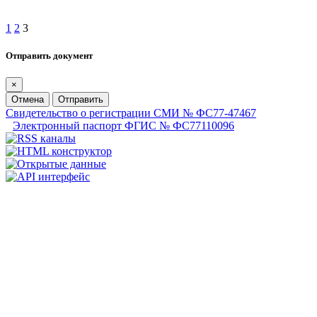
1
2
3
Отправить документ
×
Отмена
Отправить
Свидетельство о регистрации СМИ № ФС77-47467
Электронный паспорт ФГИС № ФС77110096