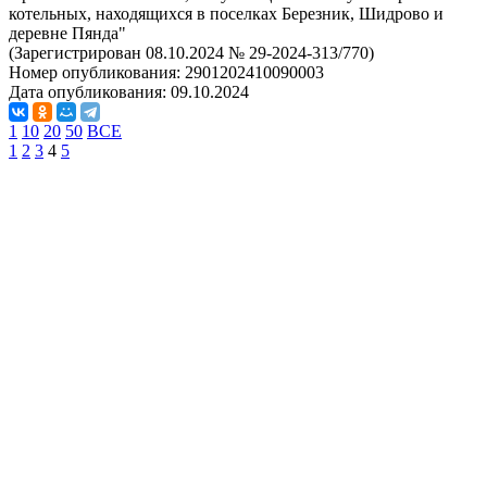
котельных, находящихся в поселках Березник, Шидрово и
деревне Пянда"
(Зарегистрирован 08.10.2024 № 29-2024-313/770)
Номер опубликования:
2901202410090003
Дата опубликования:
09.10.2024
1
10
20
50
ВСЕ
1
2
3
4
5