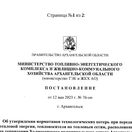
Страница №
1
из
2
: