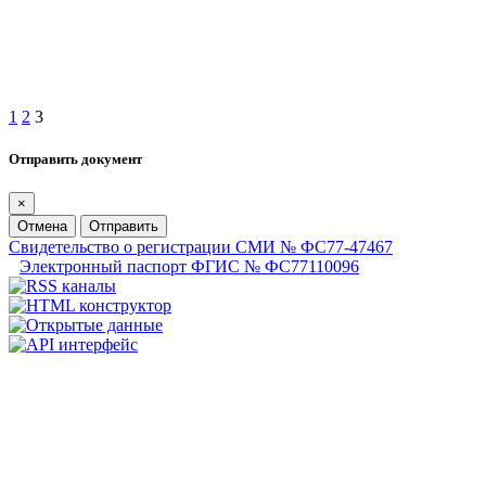
1
2
3
Отправить документ
×
Отмена
Отправить
Свидетельство о регистрации СМИ № ФС77-47467
Электронный паспорт ФГИС № ФС77110096