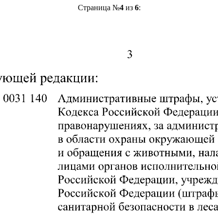
Страница №
4
из
6
: