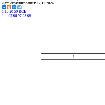
Дата опубликования:
12.12.2024
1
10
20
50
ВСЕ
1
...
95
96
97
98
99