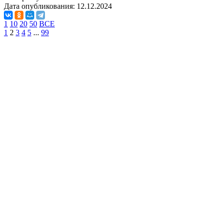
Дата опубликования:
12.12.2024
1
10
20
50
ВСЕ
1
2
3
4
5
...
99