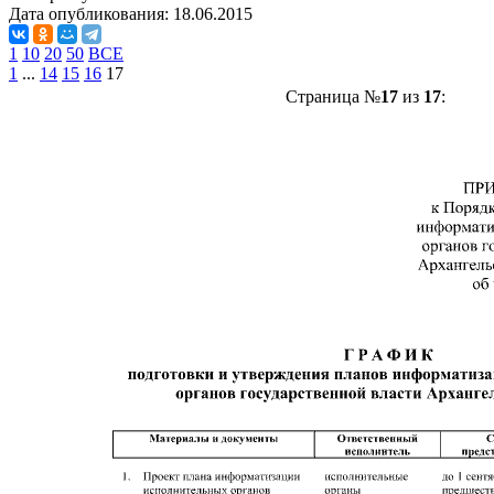
Дата опубликования:
18.06.2015
1
10
20
50
ВСЕ
1
...
14
15
16
17
Страница №
17
из
17
: