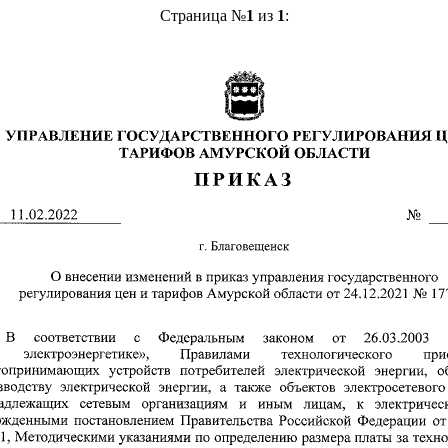
Страница №
1
из
1
: