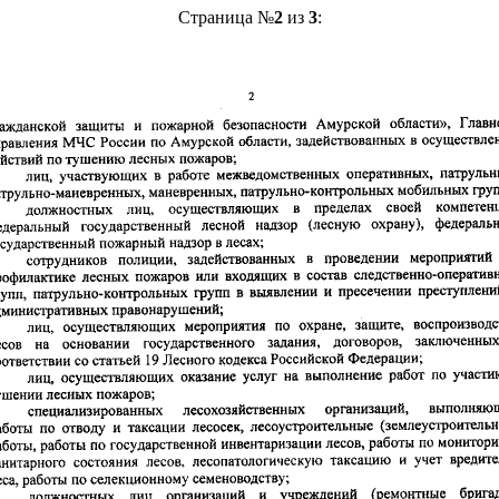
Страница №
2
из
3
: