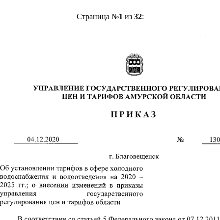
Страница №
1
из
32
: