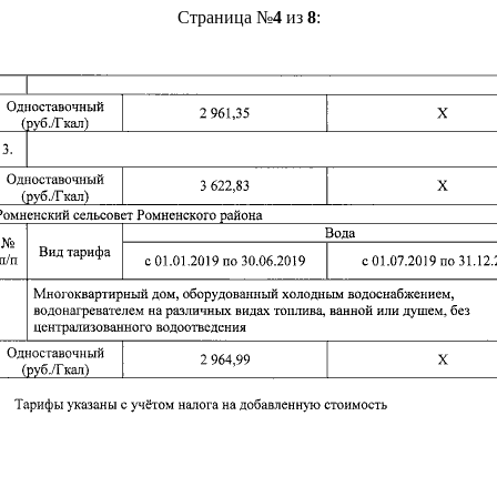
Страница №
4
из
8
: