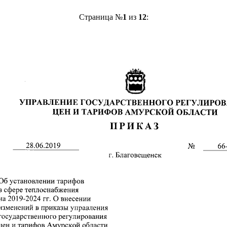
Страница №
1
из
12
: