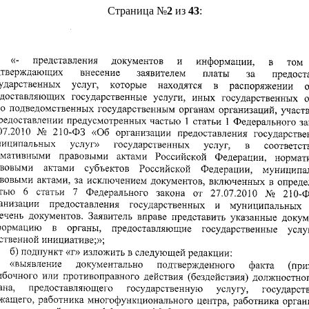
Страница №
2
из
43
: