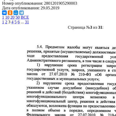
Номер опубликования:
2801201905290003
Дата опубликования:
29.05.2019
1
10
20
50
ВСЕ
1
2
3
4
5
6
...
31
Страница №
3
из
31
: