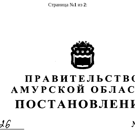
Страница №
1
из
2
: