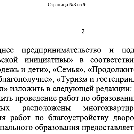
Страница №
3
из
5
: