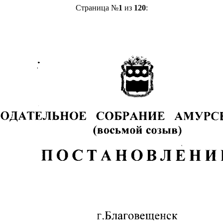
Страница №
1
из
120
: