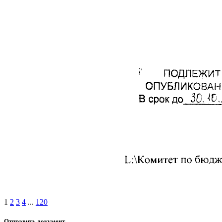
1
2
3
4
...
120
Отправить документ