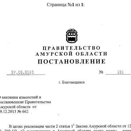
Страница №
1
из
1
: